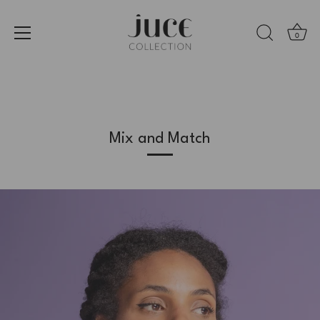
0
Ir
al
contenido
Mix and Match