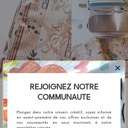
REJOIGNEZ NOTRE
COMMUNAUTE
UNE PRODUCTION LOCALE
Plongez dans notre univers créatif, soyez informé
Grâce à notre expérience, nous avons construit un
réseau de
en avant-première de nos offres exclusives et de
nos nouveautés en vous inscrivant à notre
partenaires français certifiés
dans l’impression et la
newsletter colorée.