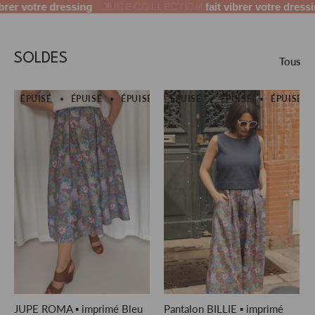
 votre dressing
JUCE COLLECTION
fait vibrer votre dressing
SOLDES
Tous
ÉPUISÉ
ÉPUISÉ
ÉPUISÉ
ÉPUISÉ
ÉPUISÉ
ÉPUISÉ
ÉPUISÉ
ÉPUISÉ
ÉPUISÉ
JUPE ROMA ▪ imprimé Bleu
Pantalon BILLIE ▪ imprimé