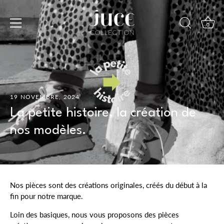
Passer
au
0
contenu
19 NOVEMBRE, 2024
La petite histoire, la création de
nos modèles.
Nos pièces sont des créations originales, créés du début à la
fin pour notre marque.
Loin des basiques, nous vous proposons des pièces