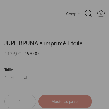
Compte
0
JUPE BRUNA ▪ imprimé Etoile
€139,00
€99,00
Taille
S
M
L
XL
−
+
Ajouter au panier